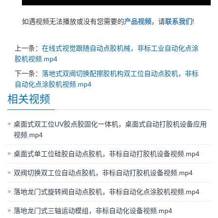
如遇视频无法播放或没有您需要的
产品视频
，请
联系我们
!
上一条：
在线式视觉跟随自动点胶机械，非标工业自动化点涂
胶机视频.mp4
下一条：
落地式双阀切换配擦胶机构双工位自动点胶机，非标
自动化点涂胶机视频.mp4
相关视频
桌面式双工位UV胶点胶固化一体机，桌面式自动打胶机设备应用
视频.mp4
桌面式单工位硅胶自动点胶机，非标自动打胶机设备视频.mp4
双阀切换双工位自动点胶机，非标自动打胶机设备视频.mp4
落地龙门式旋转阀自动点胶机，非标自动化点涂胶机视频.mp4
落地龙门式三轴运动模组，非标自动化设备视频.mp4