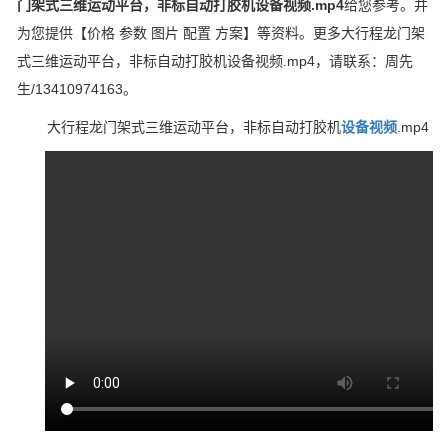
门架式三维运动平台，非标自动打胶机设备视频.mp4
给您参考。并
为您提供【价格 参数 图片 配置 方案】等资料。更多大行程龙门架
式三维运动平台，非标自动打胶机设备视频.mp4，请联系：周先
生/13410974163。
大行程龙门架式三维运动平台，非标自动打胶机
设备视频
.mp4