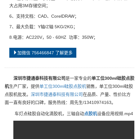
大占用3M存储空间；
6、支持文档：CAD、CorelDRAW；
7、最大负载：Y轴/Z轴 5KG/2KG；
8.电源：AC220V，50 - 60HZ 功率：350W；
加微信 756466847 了解更多
深圳市捷通泰科技有限公司
是一家专业的
单工位300ml硅胶点胶
机
生产厂家，提供
单工位300ml硅胶点胶机
销售，单工位300ml硅胶
点胶机批发。
深圳市捷通泰科技有限公司
在品质、产量、性价比方
面一直有良好的口碑，服务热线：周先生/13410974163。
车灯点硅胶自动化滴胶机，三轴自动
点胶机
设备应用视频.mp4