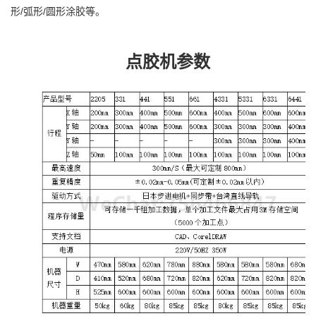
形/弧形/圆形涂胶等。
点胶机参数