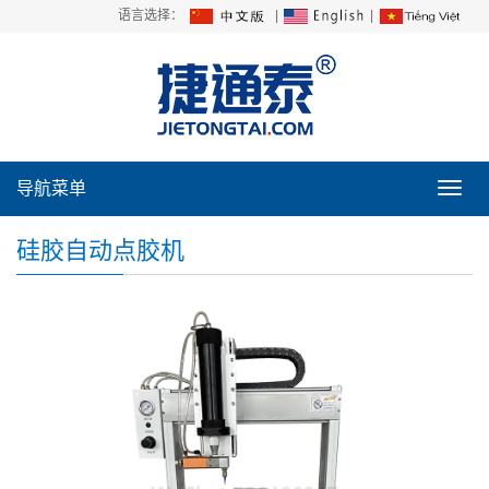
语言选择：
|
|
导航菜单
导
航
菜
硅胶自动点胶机
单