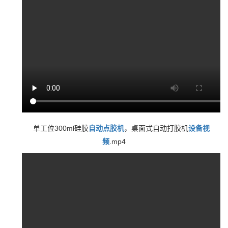
单工位300ml硅胶
自动点胶机
，桌面式自动打胶机
设备视
频
.mp4