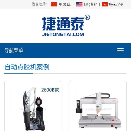
语言选择：
|
|
导航菜单
导
航
菜
自动点胶机案例
单